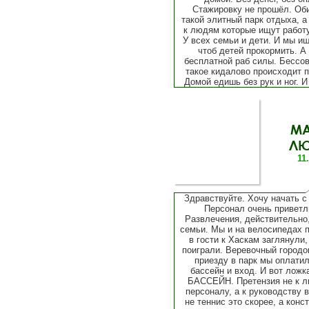
Стажировку не прошёл. Об
такой элитный парк отдыха, а
к людям которые ищут работ
У всех семьи и дети. И мы и
чтоб детей прокормить. А
бесплатной раб силы. Бессо
такое кидалово происходит п
Домой едишь без рук и ног. И 
М
ЛЮ
11
Здравствуйте. Хочу начать с
Персонал очень приветл
Развлечения, действительно
семьи. Мы и на велосипедах 
в гости к Хаскам заглянули,
поиграли. Веревочный городок
приезду в парк мы оплатил
бассейн и вход. И вот ложк
БАССЕЙН. Претензия не к л
персоналу, а к руководству 
не теннис это скорее, а конс