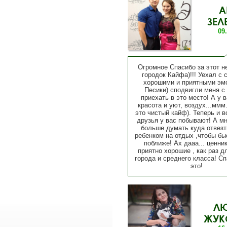
А
ЗЕЛ
09
Огромное Спасибо за этот 
городок Кайфа)!!! Уехал с 
хорошими и приятными эм
Песики) сподвигли меня с
приехать в это место! А у в
красота и уют, воздух...ммм.
это чистый кайф). Теперь и в
друзья у вас побывают! А мн
больше думать куда отвезт
ребенком на отдых ,чтобы бы
поближе! Ах дааа... ценник
приятно хорошие , как раз д
города и среднего класса! Сп
это!
Л
ЖУК