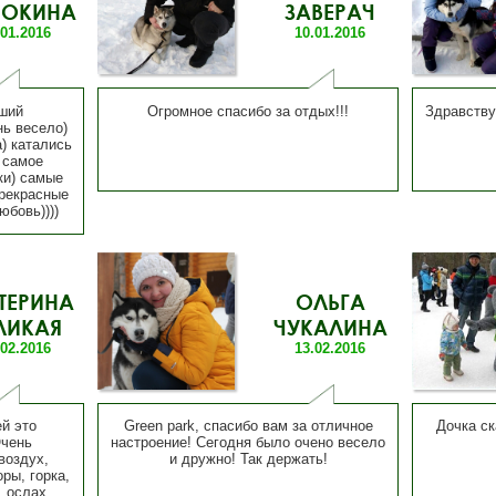
РОКИНА
ЗАВЕРАЧ
.01.2016
10.01.2016
чший
Огромное спасибо за отдых!!!
Здравствуй
ь весело)
) катались
и самое
ки) самые
прекрасные
юбовь))))
ТЕРИНА
ОЛЬГА
ЛИКАЯ
ЧУКАЛИНА
.02.2016
13.02.2016
й это
Green park, спасибо вам за отличное
Дочка ск
Очень
настроение! Сегодня было очено весело
воздух,
и дружно! Так держать!
ры, горка,
, ослах,