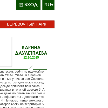
ВХОД
ВЕРЁВОЧНЫЙ ПАРК
КАРИНА
ДАУЛЕТПАЕВА
12.10.2019
нь всем, ребят не вздумайте
ать УЖАС УЖАС я в полном
оничные у них за все Сначала
усор потом идут моют посуду
одежде приносят ваш заказ 2.
диванах в грязной одежде 3. А
не дают по спать так как они и
 и официанты и дворники это
 4. Не нармотивная лексика от
аторов браки на территорий 5.
то цены как в магазине а все в