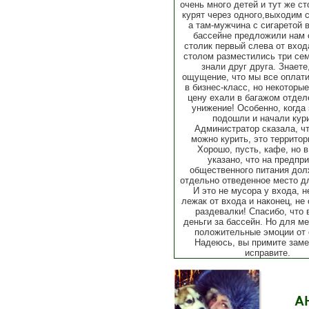
очень много детей и тут же ст
курят через одного,выходим с
а там-мужчина с сигаретой в
бассейне предложили нам 
столик первый слева от вход
столом разместились три се
знали друг друга. Знаете
ощущение, что мы все оплат
в бизнес-класс, но некоторые
цену ехали в багажом отдел
унижение! Особенно, когда 
подошли и начали кури
Администратор сказала, чт
можно курить, это территор
Хорошо, пусть, кафе, но в
указано, что на предпр
общественного питания дол
отдельно отведенное место д
И это не мусора у входа, н
лежак от входа и наконец, не
раздевалки! Спасибо, что 
деньги за бассейн. Но для м
положительные эмоции от 
Надеюсь, вы примите заме
исправите.
А