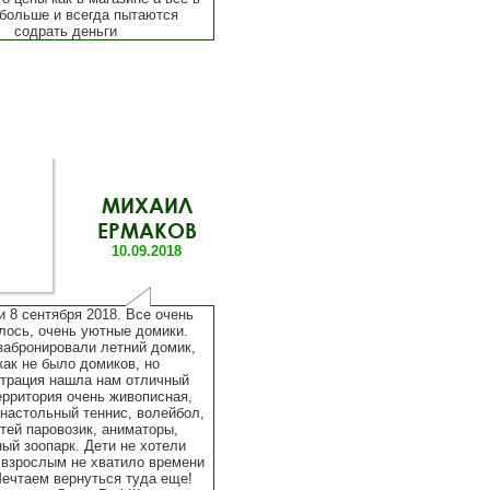
 больше и всегда пытаются
содрать деньги
МИХАИЛ
ЕРМАКОВ
10.09.2018
 8 сентября 2018. Все очень
лось, очень уютные домики.
забронировали летний домик,
как не было домиков, но
трация нашла нам отличный
ерритория очень живописная,
настольный теннис, волейбол,
тей паровозик, аниматоры,
ный зоопарк. Дети не хотели
 взрослым не хватило времени
Мечтаем вернуться туда еще!